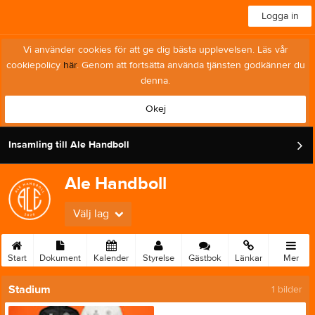
Logga in
Vi använder cookies för att ge dig bästa upplevelsen. Läs vår
cookiepolicy
här
. Genom att fortsätta använda tjänsten godkänner du
denna.
Okej
Insamling till Ale Handboll
Ale Handboll
Välj lag
Start
Dokument
Kalender
Styrelse
Gästbok
Länkar
Mer
Stadium
1 bilder