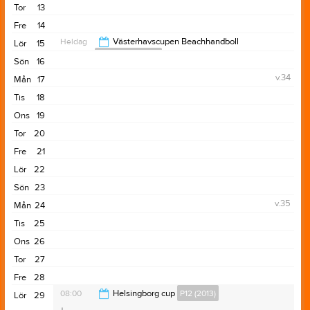
Tor
13
Fre
14
Heldag
Västerhavscupen Beachhandboll
Lör
15
Seniorlag Damer
Sön
16
v.34
Mån
17
Tis
18
Ons
19
Tor
20
Fre
21
Lör
22
Sön
23
v.35
Mån
24
Tis
25
Ons
26
Tor
27
Fre
28
08:00
Helsingborg cup
P12 (2013)
Lör
29