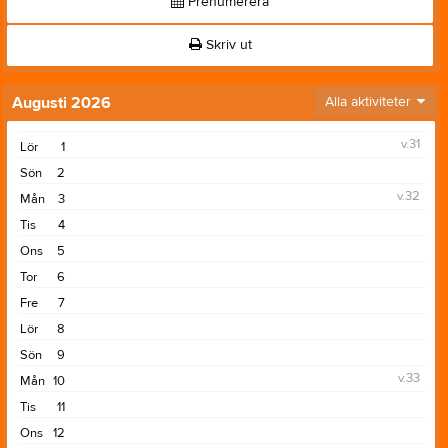
Prenumerera
Skriv ut
Augusti 2026
Alla aktiviteter
v.31
Lör
1
Sön
2
v.32
Mån
3
Tis
4
Ons
5
Tor
6
Fre
7
Lör
8
Sön
9
v.33
Mån
10
Tis
11
Ons
12