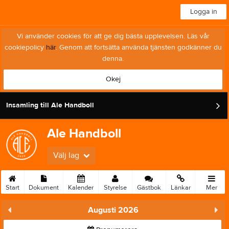
Logga in
Vi använder cookies för att ge dig bästa upplevelsen. Läs vår
cookiepolicy
här
. Genom att fortsätta använda tjänsten godkänner du
denna.
Okej
Insamling till Ale Handboll
Ale Handboll
Välj lag
Start
Dokument
Kalender
Styrelse
Gästbok
Länkar
Mer
Augusti 2026